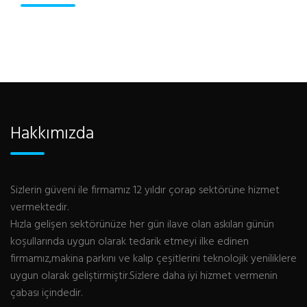
Hakkımızda
Sizlerin güveni ile firmamız 12 yıldır çorap sektörüne hizmet
vermektedir.
Hızla gelişen sektörünüze her gün ilave olan askıları günün
koşullarında uygun olarak tedarik etmeyi ilke edinen
firmamız,makina parkını ve kalıp çeşitlerini teknolojik yeniliklere
uygun olarak geliştirmiştir.Sizlere daha iyi hizmet vermenin
çabası içindedir.