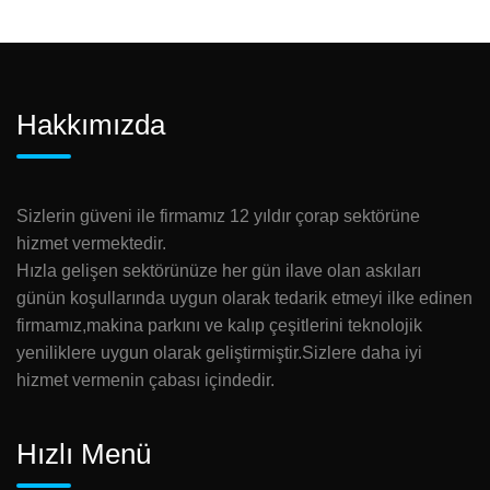
Hakkımızda
Sizlerin güveni ile firmamız 12 yıldır çorap sektörüne
hizmet vermektedir.
Hızla gelişen sektörünüze her gün ilave olan askıları
günün koşullarında uygun olarak tedarik etmeyi ilke edinen
firmamız,makina parkını ve kalıp çeşitlerini teknolojik
yeniliklere uygun olarak geliştirmiştir.Sizlere daha iyi
hizmet vermenin çabası içindedir.
Hızlı Menü