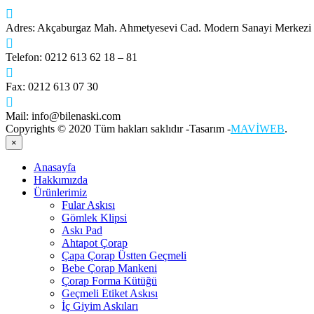
Adres:
Akçaburgaz Mah. Ahmetyesevi Cad. Modern Sanayi Merkez
Telefon:
0212 613 62 18 – 81
Fax:
0212 613 07 30
Mail:
info@bilenaski.com
Copyrights © 2020 Tüm hakları saklıdır -Tasarım -
MAVİWEB
.
×
Anasayfa
Hakkımızda
Ürünlerimiz
Fular Askısı
Gömlek Klipsi
Askı Pad
Ahtapot Çorap
Çapa Çorap Üstten Geçmeli
Bebe Çorap Mankeni
Çorap Forma Kütüğü
Geçmeli Etiket Askısı
İç Giyim Askıları