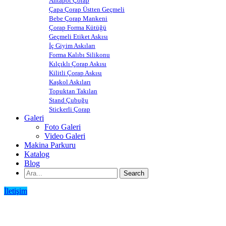
Ahtapot Çorap
Çapa Çorap Üstten Geçmeli
Bebe Çorap Mankeni
Çorap Forma Kütüğü
Geçmeli Etiket Askısı
İç Giyim Askıları
Forma Kalıbı Silikonu
Kılçıklı Çorap Askısı
Kilitli Çorap Askısı
Kaşkol Askıları
Topuktan Takılan
Stand Çubuğu
Stickerli Çorap
Galeri
Foto Galeri
Video Galeri
Makina Parkuru
Katalog
Blog
İletişim