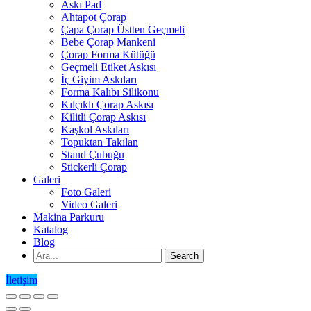
Askı Pad
Ahtapot Çorap
Çapa Çorap Üstten Geçmeli
Bebe Çorap Mankeni
Çorap Forma Kütüğü
Geçmeli Etiket Askısı
İç Giyim Askıları
Forma Kalıbı Silikonu
Kılçıklı Çorap Askısı
Kilitli Çorap Askısı
Kaşkol Askıları
Topuktan Takılan
Stand Çubuğu
Stickerli Çorap
Galeri
Foto Galeri
Video Galeri
Makina Parkuru
Katalog
Blog
İletişim