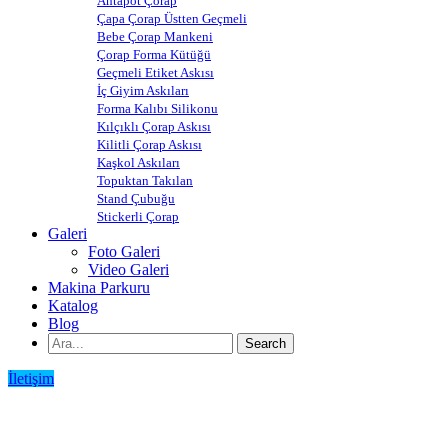
Ahtapot Çorap
Çapa Çorap Üstten Geçmeli
Bebe Çorap Mankeni
Çorap Forma Kütüğü
Geçmeli Etiket Askısı
İç Giyim Askıları
Forma Kalıbı Silikonu
Kılçıklı Çorap Askısı
Kilitli Çorap Askısı
Kaşkol Askıları
Topuktan Takılan
Stand Çubuğu
Stickerli Çorap
Galeri
Foto Galeri
Video Galeri
Makina Parkuru
Katalog
Blog
İletişim