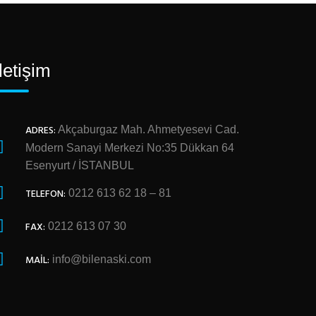
İletişim
ADRES:
Akçaburgaz Mah. Ahmetyesevi Cad.
Modern Sanayi Merkezi No:35 Dükkan 64
Esenyurt / İSTANBUL
TELEFON:
0212 613 62 18 – 81
FAX:
0212 613 07 30
MAIL:
info@bilenaski.com