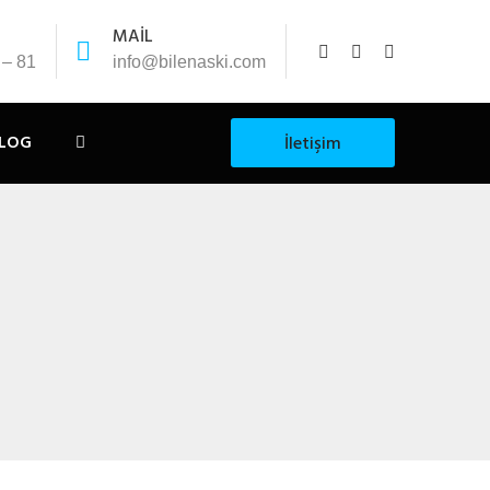
MAİL
 – 81
info@bilenaski.com
LOG
İletişim