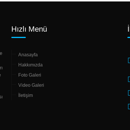
Hızlı Menü
ne
Anasayfa
Hakkımızda
rı
e
Foto Galeri
Video Galeri
İletişim
sı