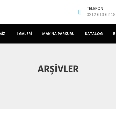
TELEFON
0212 613 62 18
MIZ
GALERI
MAKINA PARKURU
KATALOG
B
ARŞIVLER