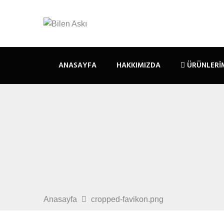
ANASAYFA
HAKKIMIZDA
ÜRÜNLERI
Anasayfa
cropped-favikon.png