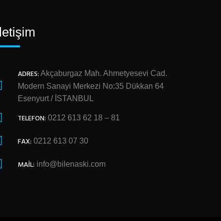
İletişim
ADRES:
Akçaburgaz Mah. Ahmetyesevi Cad.
Modern Sanayi Merkezi No:35 Dükkan 64
Esenyurt / İSTANBUL
TELEFON:
0212 613 62 18 – 81
FAX:
0212 613 07 30
MAIL:
info@bilenaski.com