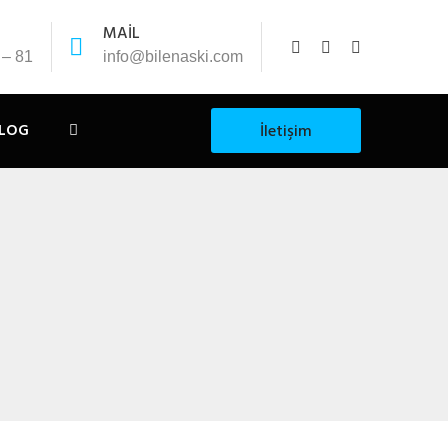
MAİL
 – 81
info@bilenaski.com
LOG
İletişim