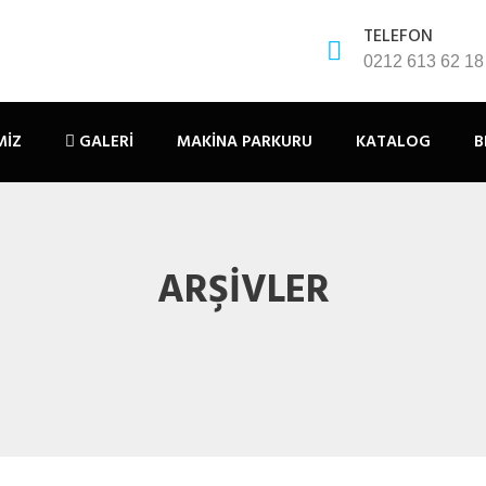
TELEFON
0212 613 62 18
MIZ
GALERI
MAKINA PARKURU
KATALOG
B
ARŞIVLER