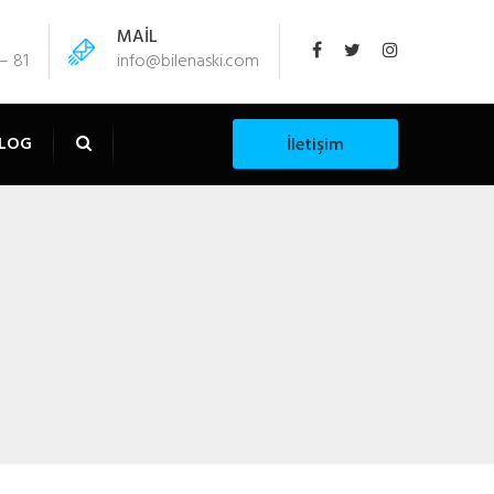
MAİL
– 81
info@bilenaski.com
LOG
İletişim