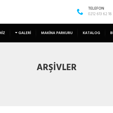
TELEFON
0212 613 62 18 
MIZ
GALERI
MAKINA PARKURU
KATALOG
B
ARŞIVLER