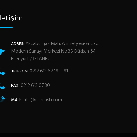
İletişim
Akçaburgaz Mah. Ahmetyesevi Cad.
ADRES:
Modern Sanayi Merkezi No:35 Dükkan 64
Esenyurt / İSTANBUL
0212 613 62 18 – 81
TELEFON:
0212 613 07 30
FAX:
info@bilenaski.com
MAIL: