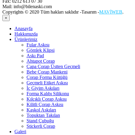
Fax:
0212 613 07 30
Mail:
info@bilenaski.com
Copyrights © 2020 Tüm hakları saklıdır -Tasarım -
MAVİWEB
.
×
Anasayfa
Hakkımızda
Ürünlerimiz
Fular Askısı
Gömlek Klipsi
Askı Pad
Ahtapot Çorap
Çapa Çorap Üstten Geçmeli
Bebe Çorap Mankeni
Çorap Forma Kütüğü
Geçmeli Etiket Askısı
İç Giyim Askıları
Forma Kalıbı Silikonu
Kılçıklı Çorap Askısı
Kilitli Çorap Askısı
Kaşkol Askıları
Topuktan Takılan
Stand Çubuğu
Stickerli Çorap
Galeri