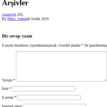
Arşivler
Anasayfa
202
By
Bilen_Admin
8 Aralık 2020
Bir cevap yazın
E-posta hesabınız yayımlanmayacak.
Gerekli alanlar
*
ile işaretlenmiş
Yorum
*
İsim
*
E-posta
*
İnternet sitesi