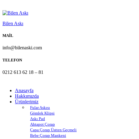
Bilen Askı
MAİL
info@bilenaski.com
TELEFON
0212 613 62 18 – 81
Anasayfa
Hakkımızda
Ürünlerimiz
Fular Askısı
Gömlek Klipsi
Askı Pad
Ahtapot Çorap
Çapa Çorap Üstten Geçmeli
Bebe Çorap Mankeni