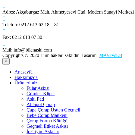
Adres:
Akçaburgaz Mah. Ahmetyesevi Cad. Modern Sanayi Merkez
Telefon:
0212 613 62 18 – 81
Fax:
0212 613 07 30
Mail:
info@bilenaski.com
Copyrights © 2020 Tüm hakları saklıdır -Tasarım -
MAVİWEB
.
×
Anasayfa
Hakkımızda
Ürünlerimiz
Fular Askısı
Gömlek Klipsi
Askı Pad
Ahtapot Çorap
Çapa Çorap Üstten Geçmeli
Bebe Çorap Mankeni
Çorap Forma Kütüğü
Geçmeli Etiket Askısı
İç Giyim Askıları