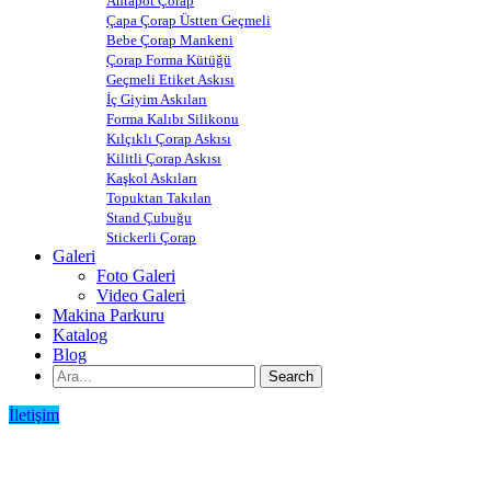
Ahtapot Çorap
Çapa Çorap Üstten Geçmeli
Bebe Çorap Mankeni
Çorap Forma Kütüğü
Geçmeli Etiket Askısı
İç Giyim Askıları
Forma Kalıbı Silikonu
Kılçıklı Çorap Askısı
Kilitli Çorap Askısı
Kaşkol Askıları
Topuktan Takılan
Stand Çubuğu
Stickerli Çorap
Galeri
Foto Galeri
Video Galeri
Makina Parkuru
Katalog
Blog
İletişim