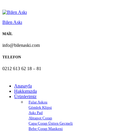
Bilen Askı
MAİL
info@bilenaski.com
TELEFON
0212 613 62 18 – 81
Anasayfa
Hakkımızda
Ürünlerimiz
Fular Askısı
Gömlek Klipsi
Askı Pad
Ahtapot Çorap
Çapa Çorap Üstten Geçmeli
Bebe Çorap Mankeni