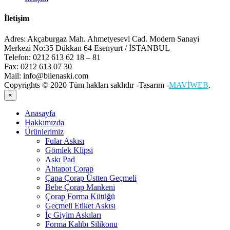
İletişim
Adres:
Akçaburgaz Mah. Ahmetyesevi Cad. Modern Sanayi
Merkezi No:35 Dükkan 64 Esenyurt / İSTANBUL
Telefon:
0212 613 62 18 – 81
Fax:
0212 613 07 30
Mail:
info@bilenaski.com
Copyrights © 2020 Tüm hakları saklıdır -Tasarım -
MAVİWEB
.
×
Anasayfa
Hakkımızda
Ürünlerimiz
Fular Askısı
Gömlek Klipsi
Askı Pad
Ahtapot Çorap
Çapa Çorap Üstten Geçmeli
Bebe Çorap Mankeni
Çorap Forma Kütüğü
Geçmeli Etiket Askısı
İç Giyim Askıları
Forma Kalıbı Silikonu