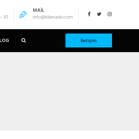
MAİL
– 81
info@bilenaski.com
LOG
İletişim