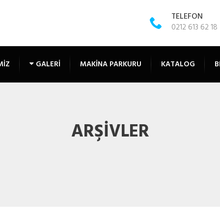
TELEFON
0212 613 62 18 
MIZ
GALERI
MAKINA PARKURU
KATALOG
B
ARŞIVLER