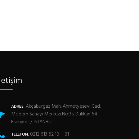
İletişim
Akçaburgaz Mah. Ahmetyesevi Cad.
ADRES:
Modern Sanayi Merkezi No:35 Dükkan 64
Esenyurt / İSTANBUL
0212 613 62 18 – 81
TELEFON: