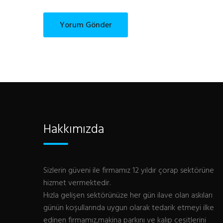
Hakkımızda
Sizlerin güveni ile firmamız 12 yıldır çorap sektörüne
hizmet vermektedir.
Hızla gelişen sektörünüze her gün ilave olan askıları
günün koşullarında uygun olarak tedarik etmeyi ilke
edinen firmamız,makina parkını ve kalıp çeşitlerini