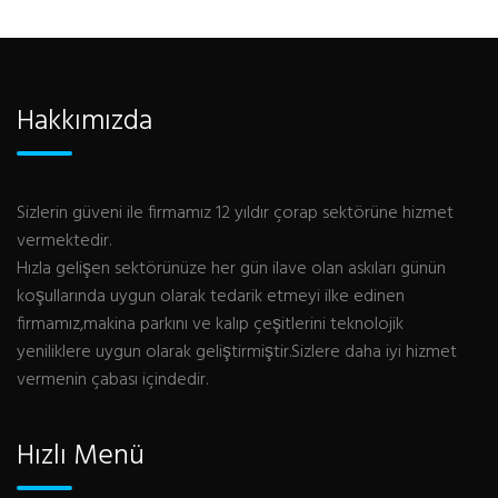
Hakkımızda
Sizlerin güveni ile firmamız 12 yıldır çorap sektörüne hizmet
vermektedir.
Hızla gelişen sektörünüze her gün ilave olan askıları günün
koşullarında uygun olarak tedarik etmeyi ilke edinen
firmamız,makina parkını ve kalıp çeşitlerini teknolojik
yeniliklere uygun olarak geliştirmiştir.Sizlere daha iyi hizmet
vermenin çabası içindedir.
Hızlı Menü