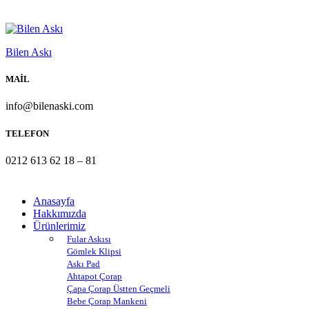
Bilen Askı
MAİL
info@bilenaski.com
TELEFON
0212 613 62 18 – 81
Anasayfa
Hakkımızda
Ürünlerimiz
Fular Askısı
Gömlek Klipsi
Askı Pad
Ahtapot Çorap
Çapa Çorap Üstten Geçmeli
Bebe Çorap Mankeni