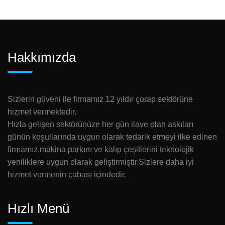
Hakkımızda
Sizlerin güveni ile firmamız 12 yıldır çorap sektörüne
hizmet vermektedir.
Hızla gelişen sektörünüze her gün ilave olan askıları
günün koşullarında uygun olarak tedarik etmeyi ilke edinen
firmamız,makina parkını ve kalıp çeşitlerini teknolojik
yeniliklere uygun olarak geliştirmiştir.Sizlere daha iyi
hizmet vermenin çabası içindedir.
Hızlı Menü